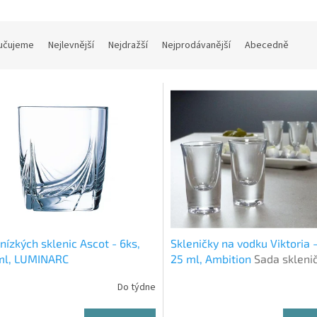
učujeme
Nejlevnější
Nejdražší
Nejprodávanější
Abecedně
nízkých sklenic Ascot - 6ks,
Skleničky na vodku Viktoria -
ml, LUMINARC
25 ml, Ambition
Sada skleni
alkohol.
Do týdne