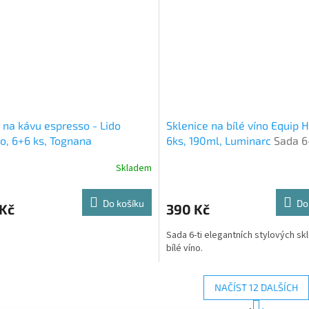
 na kávu espresso - Lido
Sklenice na bílé víno Equip 
o, 6+6 ks, Tognana
6ks, 190ml, Luminarc
Sada 6
elegantních stylových skleni
Skladem
bílé víno.
Do košíku
Do
 Kč
390 Kč
Sada 6-ti elegantních stylových skl
bílé víno.
NAČÍST 12 DALŠÍCH
S