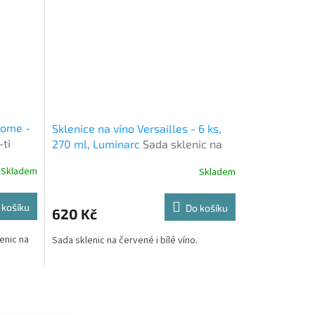
Home -
Sklenice na víno Versailles - 6 ks,
-ti
270 ml, Luminarc
Sada sklenic na
c na
červené i bílé víno.
Skladem
Skladem
 košíku
Do košíku
620 Kč
enic na
Sada sklenic na červené i bílé víno.