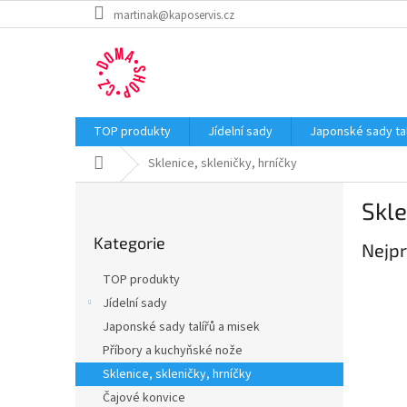
Přejít
martinak@kaposervis.cz
na
obsah
TOP produkty
Jídelní sady
Japonské sady tal
Domů
Sklenice, skleničky, hrníčky
P
Skle
o
Přeskočit
s
Kategorie
kategorie
Nejpr
t
r
TOP produkty
a
Jídelní sady
n
Japonské sady talířů a misek
n
í
Příbory a kuchyňské nože
p
Sklenice, skleničky, hrníčky
a
Čajové konvice