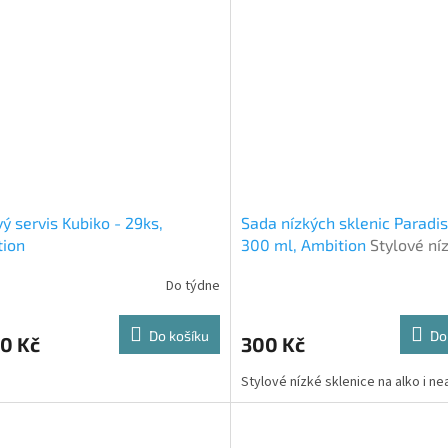
ý servis Kubiko - 29ks,
Sada nízkých sklenic Paradis
tion
300 ml, Ambition
Stylové ní
sklenice na alko i nealko.
Do týdne
Do košíku
Do
0 Kč
300 Kč
Stylové nízké sklenice na alko i ne