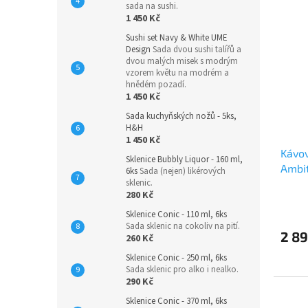
sada na sushi.
1 450 Kč
Sushi set Navy & White UME
Design
Sada dvou sushi talířů a
dvou malých misek s modrým
vzorem květu na modrém a
hnědém pozadí.
1 450 Kč
Sada kuchyňských nožů - 5ks,
H&H
1 450 Kč
Kávov
Sklenice Bubbly Liquor - 160 ml,
Ambi
6ks
Sada (nejen) likérových
sklenic.
280 Kč
Sklenice Conic - 110 ml, 6ks
Sada sklenic na cokoliv na pití.
2 89
260 Kč
Sklenice Conic - 250 ml, 6ks
Sada sklenic pro alko i nealko.
290 Kč
Sklenice Conic - 370 ml, 6ks