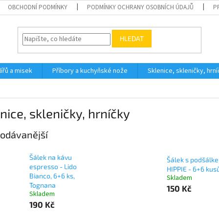
OBCHODNÍ PODMÍNKY
PODMÍNKY OCHRANY OSOBNÍCH ÚDAJŮ
P
HLEDAT
ířů a misek
Příbory a kuchyňské nože
Sklenice, skleničky, hrn
nice, skleničky, hrníčky
odávanější
Šálek na kávu
Šálek s podšálk
espresso - Lido
HIPPIE - 6+6 kus
Bianco, 6+6 ks,
Skladem
Tognana
150 Kč
Skladem
190 Kč