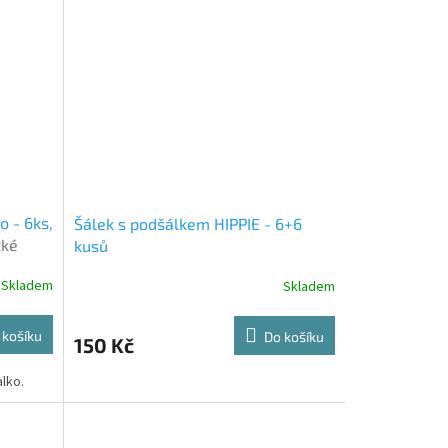
o - 6ks,
Šálek s podšálkem HIPPIE - 6+6
zké
kusů
Skladem
Skladem
 košíku
Do košíku
150 Kč
alko.