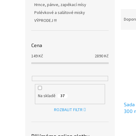
n
Hrnce, pánve, zapékací mísy
e
Ř
Polévkové a salátové misky
l
a
Dopor
VÝPRODEJ !!!
z
e
V
n
ý
í
Cena
p
p
149
Kč
2890
Kč
i
r
s
o
p
d
r
u
o
k
d
t
Na skladě
37
u
ů
Sada 
k
ROZBALIT FILTR
300 
t
ů
Přijímáme online platby