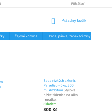
ROČ NAKOUPIT U NÁS?
KONTAKTY
Přihlášení
NÁKUPNÍ
Prázdný košík
KOŠÍK
íčky
Čajové konvice
Hrnce, pánve, zapékací mísy
Polévko
Sada nízkých sklenic
em
Paradiso - 6ks, 300
ů
ml, Ambition
Stylové
nízké sklenice na alko
i nealko.
Skladem
300 Kč