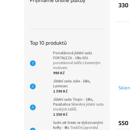
330
Top 10 produktů
Porcelánová jídelní sada
FORTALEZA - 19ks
Bílé
porcelánové talíře s barevným
motivem.
990 Kč
Jídelní sada Julie - 18ks,
Luminarc
Sklen
1 390 Kč
Jídelní sada Tropic - 18ks,
Pasabahce
Skleněná jídelní sada
modrých talířů.
1 350 Kč
550
Sushi set Green se stylizovanými
květy - 4ks
Tradiční japonská