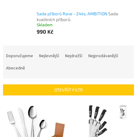
Sada příborů Rave - 24ks, AMBITION
Sada
kvalitních příborů.
Skladem
990 Kč
Ř
a
Doporučujeme
Nejlevnější
Nejdražší
Nejprodávanější
z
e
Abecedně
n
í
p
OTEVŘÍT FILTR
r
o
V
d
ý
u
p
k
i
t
s
ů