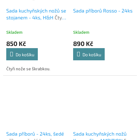
Sada kuchyňských nožů se
Sada příborů Rosso - 24ks
stojanem - 4ks, H&H
Čtyři
nože se škrabkou.
Skladem
Skladem
850 Kč
890 Kč
Do košíku
Do košíku
Čtyři nože se škrabkou.
Sada příborů - 24ks, šedé
Sada kuchyňských nožů