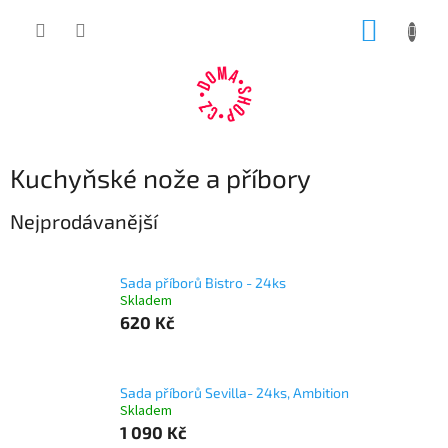
Přejít
NÁKUP
na
obsah
KOŠÍK
Kuchyňské nože a příbory
Nejprodávanější
Sada příborů Bistro - 24ks
Skladem
620 Kč
Sada příborů Sevilla- 24ks, Ambition
Skladem
1 090 Kč