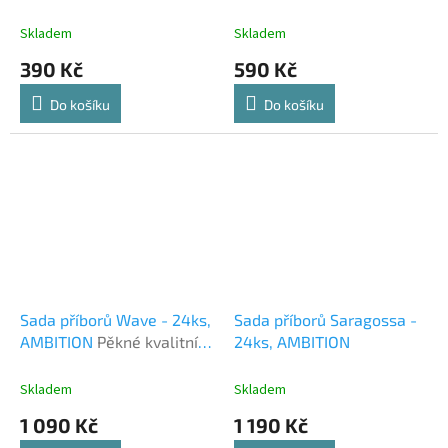
stojan
Skladem
Skladem
390 Kč
590 Kč
Do košíku
Do košíku
Sada příborů Wave - 24ks,
Sada příborů Saragossa -
AMBITION
Pěkné kvalitní
24ks, AMBITION
příbory.
Skladem
Skladem
1 090 Kč
1 190 Kč