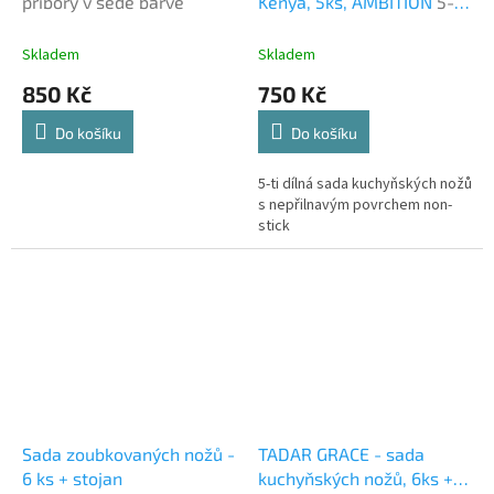
příbory v šedé barvě
Kenya, 5ks, AMBITION
5-ti
dílná sada kuchyňských
nožů s nepřilnavým
Skladem
Skladem
povrchem non-stick
850 Kč
750 Kč
Do košíku
Do košíku
5-ti dílná sada kuchyňských nožů
s nepřilnavým povrchem non-
stick
Sada zoubkovaných nožů -
TADAR GRACE - sada
6 ks + stojan
kuchyňských nožů, 6ks +