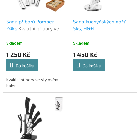
p
r
o
d
Sada příborů Pompea -
Sada kuchyňských nožů -
u
24ks
Kvalitní příbory ve
5ks, H&H
k
stylovém balení.
t
Skladem
Skladem
ů
1 250 Kč
1 450 Kč
Do košíku
Do košíku
Kvalitní příbory ve stylovém
balení.