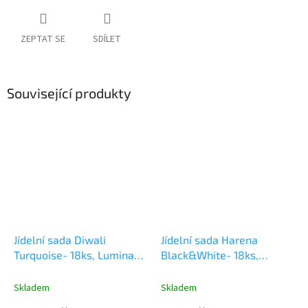
ZEPTAT SE
SDÍLET
Související produkty
Jídelní sada Diwali
Jídelní sada Harena
Turquoise- 18ks, Luminarc
Black&White- 18ks,
Jednoduchost, čistota,
Luminarc
Černo-bílé talíře
dokonalost a
z odolného skla.
Skladem
Skladem
preciznost...toto je