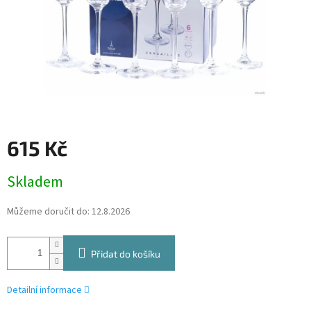
615 Kč
Měrná
Skladem
cena:
Můžeme doručit do:
12.8.2026
Přidat do košíku
Detailní informace