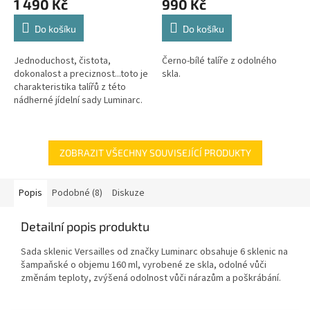
1 490 Kč
990 Kč
charakteristika talířů z
této nádherné jídelní sady
Do košíku
Do košíku
Luminarc.
Jednoduchost, čistota,
Černo-bílé talíře z odolného
dokonalost a preciznost...toto je
skla.
charakteristika talířů z této
nádherné jídelní sady Luminarc.
ZOBRAZIT VŠECHNY SOUVISEJÍCÍ PRODUKTY
Popis
Podobné (8)
Diskuze
Detailní popis produktu
Sada sklenic Versailles od značky Luminarc obsahuje 6 sklenic na
šampaňské o objemu 160 ml, vyrobené ze skla, odolné vůči
změnám teploty, zvýšená odolnost vůči nárazům a poškrábání.