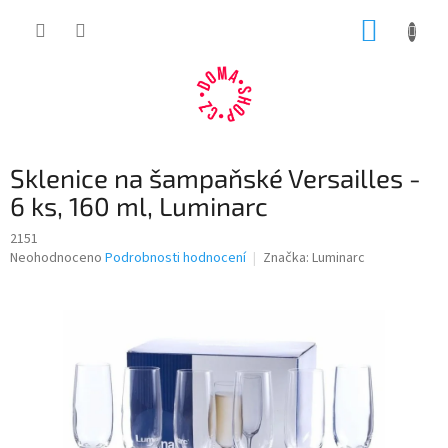
Přejít
NÁKUP
na
obsah
KOŠÍK
Sklenice na šampaňské Versailles -
6 ks, 160 ml, Luminarc
2151
Průměrné
Neohodnoceno
Podrobnosti hodnocení
Značka:
Luminarc
hodnocení
produktu
je
0,0
z
5
hvězdiček.