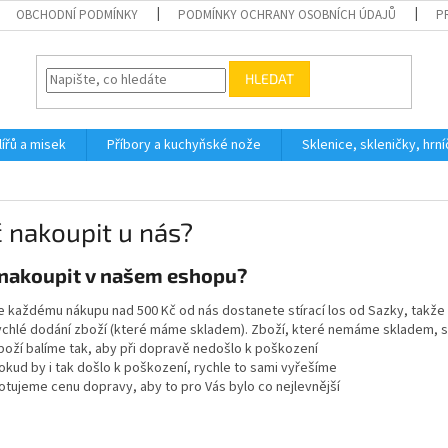
OBCHODNÍ PODMÍNKY
PODMÍNKY OCHRANY OSOBNÍCH ÚDAJŮ
P
HLEDAT
ířů a misek
Příbory a kuchyňské nože
Sklenice, skleničky, hrn
 nakoupit u nás?
 nakoupit v našem eshopu?
e každému nákupu nad 500 Kč od nás dostanete stírací los od Sazky, takže
ychlé dodání zboží (které máme skladem). Zboží, které nemáme skladem, s
boží balíme tak, aby při dopravě nedošlo k poškození
okud by i tak došlo k poškození, rychle to sami vyřešíme
otujeme cenu dopravy, aby to pro Vás bylo co nejlevnější