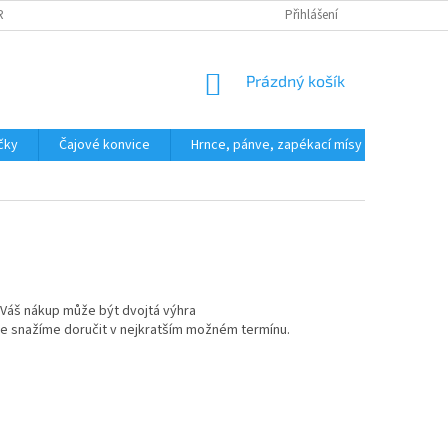
ROČ NAKOUPIT U NÁS?
KONTAKTY
Přihlášení
NÁKUPNÍ
Prázdný košík
KOŠÍK
íčky
Čajové konvice
Hrnce, pánve, zapékací mísy
Polévko
 Váš nákup může být dvojtá výhra
e snažíme doručit v nejkratším možném termínu.