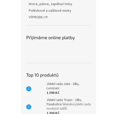
n
Hrnce, pánve, zapékací mísy
e
Polévkové a salátové misky
l
VÝPRODEJ !!!
Přijímáme online platby
Top 10 produktů
Jídelní sada Julie - 18ks,
Luminarc
1 390 Kč
Jídelní sada Tropic - 18ks,
Pasabahce
Skleněná jídelní sada
modrých talířů.
1 350 Kč