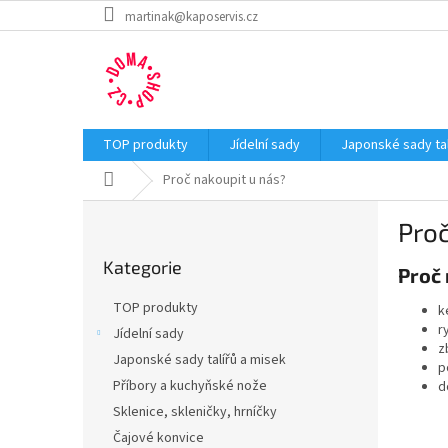
Přejít
martinak@kaposervis.cz
na
obsah
TOP produkty
Jídelní sady
Japonské sady tal
Domů
Proč nakoupit u nás?
P
Proč
o
Přeskočit
s
Kategorie
kategorie
Proč
t
r
TOP produkty
k
a
r
Jídelní sady
n
z
Japonské sady talířů a misek
n
p
í
Příbory a kuchyňské nože
d
p
Sklenice, skleničky, hrníčky
a
Čajové konvice