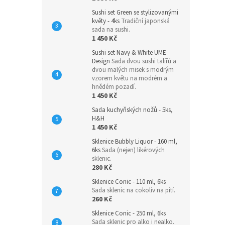
Sushi set Green se stylizovanými
květy - 4ks
Tradiční japonská
sada na sushi.
1 450 Kč
Sushi set Navy & White UME
Design
Sada dvou sushi talířů a
dvou malých misek s modrým
vzorem květu na modrém a
hnědém pozadí.
1 450 Kč
Sada kuchyňských nožů - 5ks,
H&H
1 450 Kč
Sklenice Bubbly Liquor - 160 ml,
6ks
Sada (nejen) likérových
sklenic.
280 Kč
Sklenice Conic - 110 ml, 6ks
Sada sklenic na cokoliv na pití.
260 Kč
Sklenice Conic - 250 ml, 6ks
Sada sklenic pro alko i nealko.