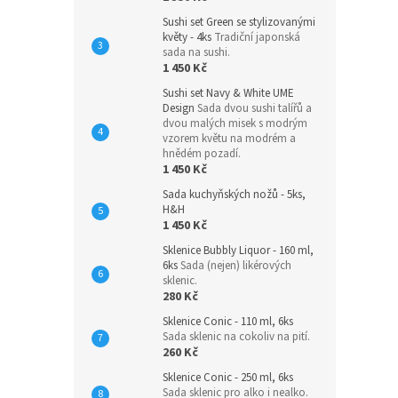
Sushi set Green se stylizovanými
květy - 4ks
Tradiční japonská
sada na sushi.
1 450 Kč
Sushi set Navy & White UME
Design
Sada dvou sushi talířů a
dvou malých misek s modrým
vzorem květu na modrém a
hnědém pozadí.
1 450 Kč
Sada kuchyňských nožů - 5ks,
H&H
1 450 Kč
Sklenice Bubbly Liquor - 160 ml,
6ks
Sada (nejen) likérových
sklenic.
280 Kč
Sklenice Conic - 110 ml, 6ks
Sada sklenic na cokoliv na pití.
260 Kč
Sklenice Conic - 250 ml, 6ks
Sada sklenic pro alko i nealko.