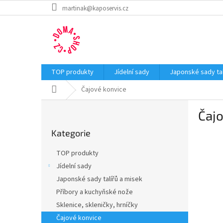
Přejít
martinak@kaposervis.cz
na
obsah
TOP produkty
Jídelní sady
Japonské sady tal
Domů
Čajové konvice
P
Čajo
o
Přeskočit
s
Kategorie
kategorie
t
r
TOP produkty
a
Jídelní sady
n
Japonské sady talířů a misek
n
í
Příbory a kuchyňské nože
p
Sklenice, skleničky, hrníčky
a
Čajové konvice