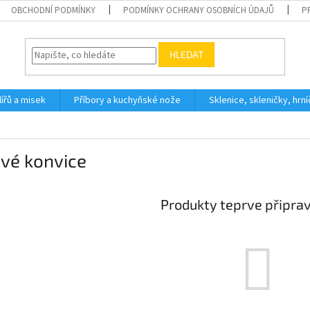
OBCHODNÍ PODMÍNKY
PODMÍNKY OCHRANY OSOBNÍCH ÚDAJŮ
P
HLEDAT
ířů a misek
Příbory a kuchyňské nože
Sklenice, skleničky, hrn
vé konvice
Produkty teprve připra