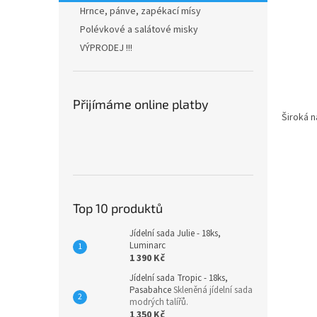
n
Hrnce, pánve, zapékací mísy
e
Polévkové a salátové misky
l
VÝPRODEJ !!!
Přijímáme online platby
Široká n
Top 10 produktů
Jídelní sada Julie - 18ks,
Luminarc
1 390 Kč
Jídelní sada Tropic - 18ks,
Pasabahce
Skleněná jídelní sada
modrých talířů.
1 350 Kč