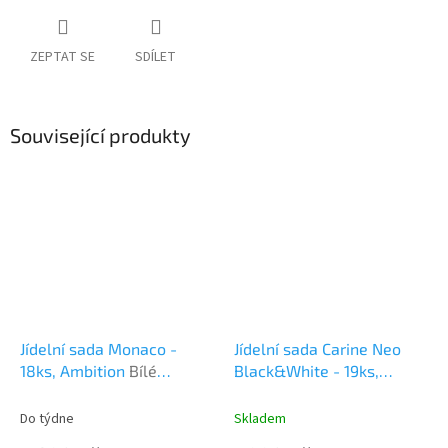
ZEPTAT SE
SDÍLET
Související produkty
Jídelní sada Monaco -
Jídelní sada Carine Neo
18ks, Ambition
Bílé
Black&White - 19ks,
porcelánové talíře.
Luminarc
Sada bílých a
černých hladkých talířů.
Do týdne
Skladem