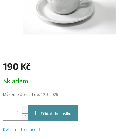
190 Kč
Měrná
Skladem
cena:
Můžeme doručit do:
12.8.2026
Přidat do košíku
Detailní informace