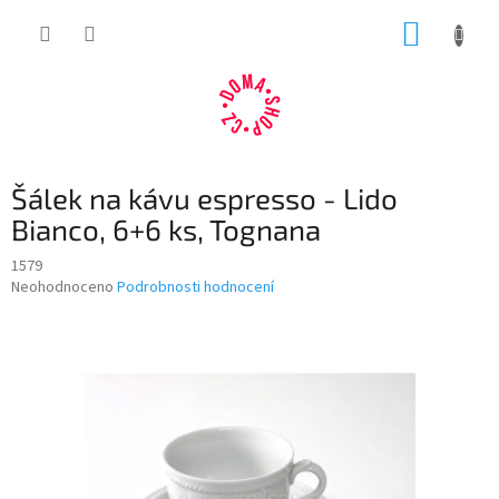
Přejít
NÁKUP
na
obsah
KOŠÍK
Šálek na kávu espresso - Lido
Bianco, 6+6 ks, Tognana
1579
Průměrné
Neohodnoceno
Podrobnosti hodnocení
hodnocení
produktu
je
0,0
z
5
hvězdiček.