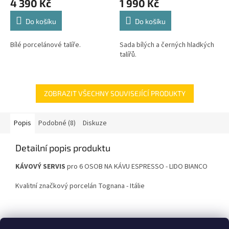
4 390 Kč
1 990 Kč
Do košíku
Do košíku
Bílé porcelánové talíře.
Sada bílých a černých hladkých
talířů.
ZOBRAZIT VŠECHNY SOUVISEJÍCÍ PRODUKTY
Popis
Podobné (8)
Diskuze
Detailní popis produktu
KÁVOVÝ SERVIS
pro 6 OSOB NA KÁVU ESPRESSO - LIDO BIANCO
Kvalitní značkový porcelán Tognana - Itálie
Vhodné do myčky a mikrovlnné trouby.