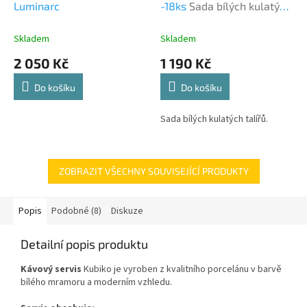
Luminarc
-18ks
Sada bílých kulatých
talířů.
Skladem
Skladem
2 050 Kč
1 190 Kč
Do košíku
Do košíku
Sada bílých kulatých talířů.
ZOBRAZIT VŠECHNY SOUVISEJÍCÍ PRODUKTY
Popis
Podobné (8)
Diskuze
Detailní popis produktu
Kávový servis
Kubiko je vyroben z kvalitního porcelánu v barvě
bílého mramoru a moderním vzhledu.