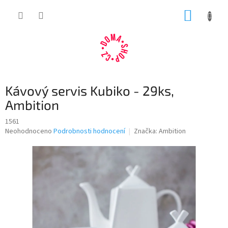
Přejít
NÁKUP
na
obsah
KOŠÍK
Kávový servis Kubiko - 29ks,
Ambition
1561
Průměrné
Neohodnoceno
Podrobnosti hodnocení
Značka:
Ambition
hodnocení
produktu
je
0,0
z
5
hvězdiček.