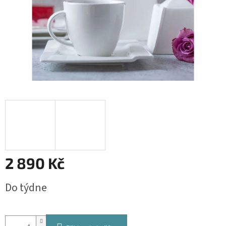
2 890 Kč
Měrná
Do týdne
cena: