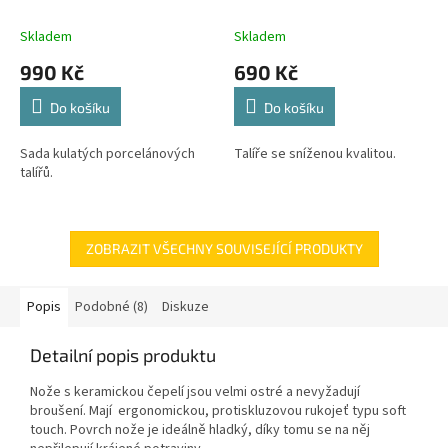
porcelánových talířů.
Skladem
Skladem
990 Kč
690 Kč
Do košíku
Do košíku
Sada kulatých porcelánových
Talíře se sníženou kvalitou.
talířů.
ZOBRAZIT VŠECHNY SOUVISEJÍCÍ PRODUKTY
Popis
Podobné (8)
Diskuze
Detailní popis produktu
Nože s keramickou čepelí jsou velmi ostré a nevyžadují
broušení. Mají ergonomickou, protiskluzovou rukojeť typu soft
touch. Povrch nože je ideálně hladký, díky tomu se na něj