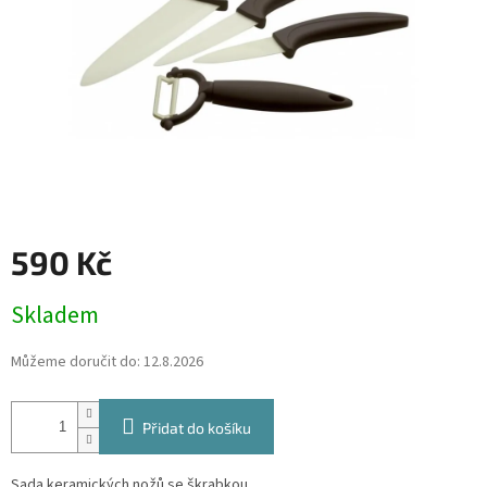
590 Kč
Měrná
Skladem
cena:
Můžeme doručit do:
12.8.2026
Přidat do košíku
Sada keramických nožů se škrabkou.