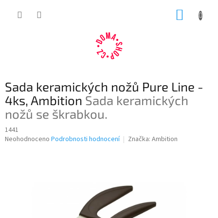
Přejít
NÁKUP
na
obsah
KOŠÍK
Sada keramických nožů Pure Line -
4ks, Ambition
Sada keramických
nožů se škrabkou.
1441
Průměrné
Neohodnoceno
Podrobnosti hodnocení
Značka:
Ambition
hodnocení
produktu
je
0,0
z
5
hvězdiček.