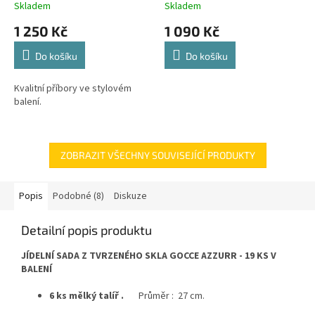
Skladem
Skladem
1 250 Kč
1 090 Kč
Do košíku
Do košíku
Kvalitní příbory ve stylovém
balení.
ZOBRAZIT VŠECHNY SOUVISEJÍCÍ PRODUKTY
Popis
Podobné (8)
Diskuze
Detailní popis produktu
JÍDELNÍ SADA Z TVRZENÉHO SKLA GOCCE AZZURR - 19 KS V
BALENÍ
6 ks mělký talíř .
Průměr : 27 cm.