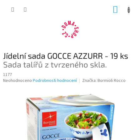
Přejít
NÁKUP
na
obsah
KOŠÍK
Jídelní sada GOCCE AZZURR - 19 ks
Sada talířů z tvrzeného skla.
1177
Průměrné
Neohodnoceno
Podrobnosti hodnocení
Značka:
Bormioli Rocco
hodnocení
produktu
je
0,0
z
5
hvězdiček.