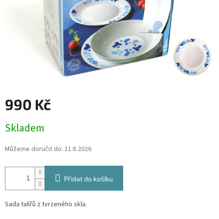
990 Kč
Měrná
Skladem
cena:
Můžeme doručit do:
11.8.2026
Přidat do košíku
Sada talířů z tvrzeného skla.