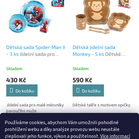
r
p
o
i
d
s
u
p
k
r
t
o
ů
d
Dětská sada Spider-Man II
Dětská jídelní sada
u
- 3 ks
Jídelní sada pro
Monkey - 5 ks
Dětské
k
malé milovníky pavoučího
talíře s motivem opičky.
t
muže.
Skladem
Skladem
ů
430 Kč
590 Kč
Do košíku
Do košíku
Jídelní sada pro malé milovníky
Dětské talíře s motivem opičky.
pavoučího muže.
Používáme cookies, abychom Vám umožnili pohodlné
2
položek celkem
O
prohlížení webu a díky analýze provozu webu neustále
v
zlepšovali jeho funkce, výkon a použitelnost.
Více informací