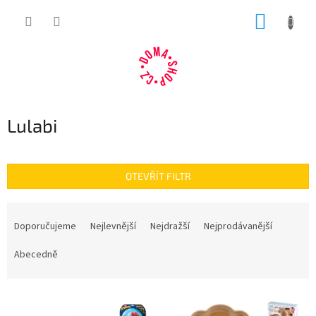
Přejít
NÁKUP
na
obsah
KOŠÍK
Lulabi
OTEVŘÍT FILTR
Ř
a
Doporučujeme
Nejlevnější
Nejdražší
Nejprodávanější
z
e
Abecedně
n
í
V
p
ý