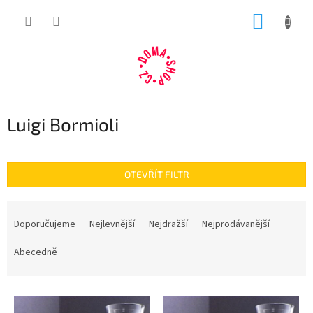
Přejít
NÁKUP
na
obsah
KOŠÍK
Luigi Bormioli
OTEVŘÍT FILTR
Ř
a
Doporučujeme
Nejlevnější
Nejdražší
Nejprodávanější
z
e
Abecedně
n
í
V
p
ý