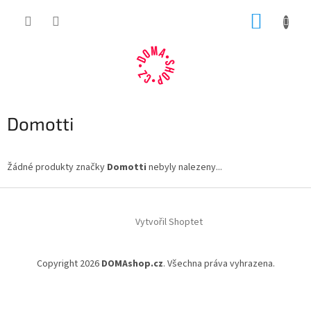
Přejít
NÁKUP
na
obsah
KOŠÍK
Domotti
Žádné produkty značky
Domotti
nebyly nalezeny...
Z
á
Vytvořil Shoptet
p
a
t
Copyright 2026
DOMAshop.cz
. Všechna práva vyhrazena.
í