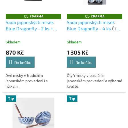
ů
p
r
o
ZDARMA
ZDARMA
Z
Z
D
D
d
Sada japonských misek
Sada japonských misek
A
A
u
Blue Dragonfly - 2 ks +
Blue Dragonfly - 4 ks
Čtyři
R
R
M
M
k
hůlky
Dvě misky v
misky v tradičním
A
A
t
tradičním japonském
japonském provedení a
Skladem
Skladem
ů
provedení i s hůlkami.
výborné kvalitě.
870 Kč
1 305 Kč
Do košíku
Do košíku
Dvě misky v tradičním
Čtyři misky v tradičním
japonském provedení i s
japonském provedení a výborné
hůlkami.
kvalitě.
Tip
Tip