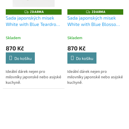
ZDARMA
ZDARMA
Z
Z
D
D
Sada japonských misek
Sada japonských misek
A
A
White with Blue Teardrops
White with Blue Blossom -
R
R
M
M
- 2 ks + hůlky
Ideální dárek
2 ks + hůlky
Ideální dárek
A
A
nejen pro milovníky
nejen pro milovníky
Skladem
Skladem
japonské nebo asijské
japonské nebo asijské
870 Kč
870 Kč
kuchyně.
kuchyně.
Do košíku
Do košíku
Ideální dárek nejen pro
Ideální dárek nejen pro
milovníky japonské nebo asijské
milovníky japonské nebo asijské
kuchyně.
kuchyně.