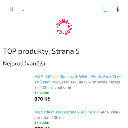
Přejít
NÁKUP
na
obsah
KOŠÍK
TOP produkty
, Strana 5
Nejprodávanější
MIJ Set Misek Black with White Petals 2 x 400 ml
s hůlkami
MIJ Set Misek Black with White Petals
2 x 400 ml s hůlkami
Skladem
870 Kč
MIJ Sada misek porcelán 500 ml
MIJ Sada misek
porcelán 500 ml
Skladem