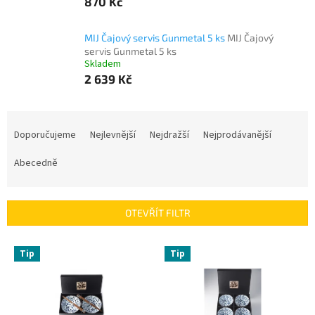
870 Kč
MIJ Čajový servis Gunmetal 5 ks
MIJ Čajový
servis Gunmetal 5 ks
Skladem
2 639 Kč
Ř
a
Doporučujeme
Nejlevnější
Nejdražší
Nejprodávanější
z
e
Abecedně
n
í
p
OTEVŘÍT FILTR
r
o
V
Tip
Tip
d
ý
u
p
k
i
t
s