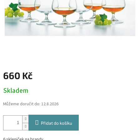
660 Kč
Měrná
Skladem
cena:
Můžeme doručit do:
12.8.2026
Přidat do košíku
6 skleniček na brandy.