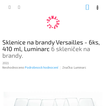
Přejít
NÁKUP
na
obsah
KOŠÍK
Sklenice na brandy Versailles - 6ks,
410 ml, Luminarc
6 skleniček na
brandy.
2021
Průměrné
Neohodnoceno
Podrobnosti hodnocení
Značka:
Luminarc
hodnocení
produktu
je
0,0
z
5
hvězdiček.