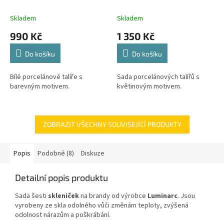
porcelánové talíře s
porcelánových talířů s
barevným motivem.
květinovým motivem.
Skladem
Skladem
990 Kč
1 350 Kč
Do košíku
Do košíku
Bílé porcelánové talíře s
Sada porcelánových talířů s
barevným motivem.
květinovým motivem.
ZOBRAZIT VŠECHNY SOUVISEJÍCÍ PRODUKTY
Popis
Podobné (8)
Diskuze
Detailní popis produktu
Sada šesti
skleniček
na brandy od výrobce
Luminarc
. Jsou
vyrobeny ze skla odolného vůči změnám teploty, zvýšená
odolnost nárazům a poškrábání.