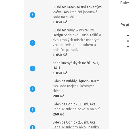
Polé
Sushi set Green se stylizovanými
květy - 4ks
Tradiční japonská
sada na sushi.
1 450 Kč
Popi
Sushi set Navy & White UME
Design
Sada dvou sushi talířů a
dvou malých misek s modrým
vzorem květu na modrém a
hnědém pozadí.
1 450 Kč
Sada kuchyňských nožů - 5ks,
H&H
1 450 Kč
Sklenice Bubbly Liquor - 160 ml,
6ks
Sada (nejen) likérových
sklenic.
280 Kč
Sklenice Conic - 110 ml, 6ks
Sada sklenic na cokoliv na pití.
260 Kč
Sklenice Conic - 250 ml, 6ks
Sada sklenic pro alko i nealko.