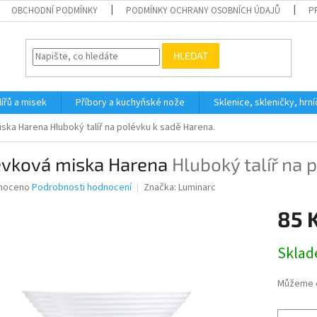
OBCHODNÍ PODMÍNKY
PODMÍNKY OCHRANY OSOBNÍCH ÚDAJŮ
P
HLEDAT
ířů a misek
Příbory a kuchyňské nože
Sklenice, skleničky, hrn
iska Harena
Hluboký talíř na polévku k sadě Harena.
évková miska Harena
Hluboký talíř na 
né
noceno
Podrobnosti hodnocení
Značka:
Luminarc
ní
85 
u
Měrná
Skla
cena:
ek.
Můžeme d