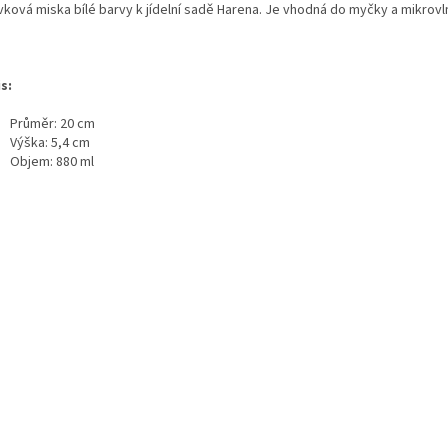
vková miska bílé barvy k jídelní sadě Harena. Je vhodná do myčky a mikrovl
s:
Průměr: 20 cm
Výška: 5,4 cm
Objem: 880 ml