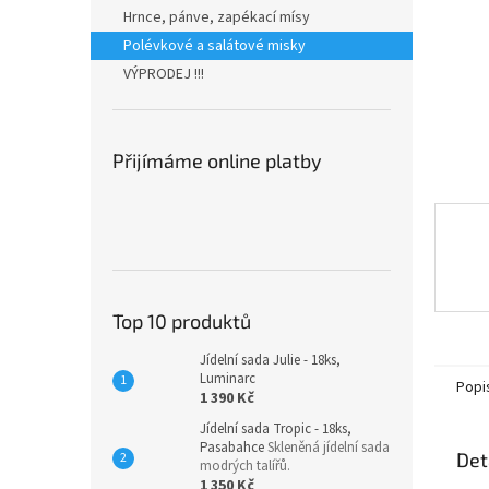
n
Hrnce, pánve, zapékací mísy
e
Polévkové a salátové misky
l
VÝPRODEJ !!!
Přijímáme online platby
Top 10 produktů
Jídelní sada Julie - 18ks,
Luminarc
Popi
1 390 Kč
Jídelní sada Tropic - 18ks,
Pasabahce
Skleněná jídelní sada
Det
modrých talířů.
1 350 Kč