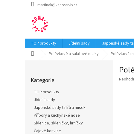
Přejít
martinak@kaposervis.cz
na
obsah
TOP produkty
Jídelní sady
Japonské sady tal
Domů
Polévkové a salátové misky
Polévková m
P
Pol
o
Přeskočit
s
Průměr
Neohod
Kategorie
kategorie
t
hodnoce
r
produkt
TOP produkty
a
je
Jídelní sady
0,0
n
z
Japonské sady talířů a misek
n
5
í
Příbory a kuchyňské nože
hvězdič
p
Sklenice, skleničky, hrníčky
a
Čajové konvice