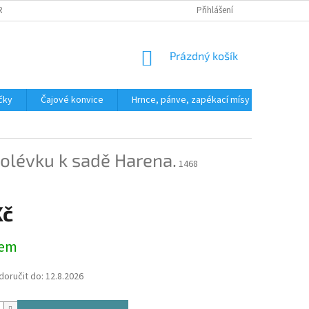
ROČ NAKOUPIT U NÁS?
KONTAKTY
Přihlášení
NÁKUPNÍ
Prázdný košík
KOŠÍK
íčky
Čajové konvice
Hrnce, pánve, zapékací mísy
Polévko
polévku k sadě Harena.
1468
Kč
dem
oručit do:
12.8.2026