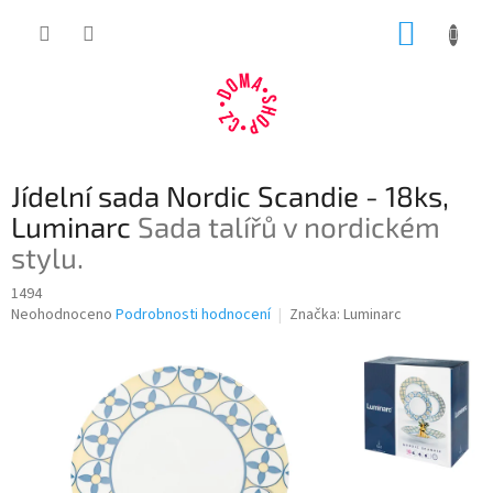
Přejít
NÁKUP
na
obsah
KOŠÍK
Jídelní sada Nordic Scandie - 18ks,
Luminarc
Sada talířů v nordickém
stylu.
1494
Průměrné
Neohodnoceno
Podrobnosti hodnocení
Značka:
Luminarc
hodnocení
produktu
je
0,0
z
5
hvězdiček.