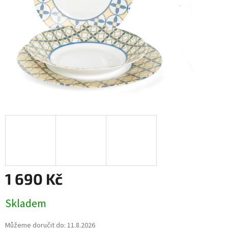
1 690 Kč
Měrná
Skladem
cena:
Můžeme doručit do:
11.8.2026