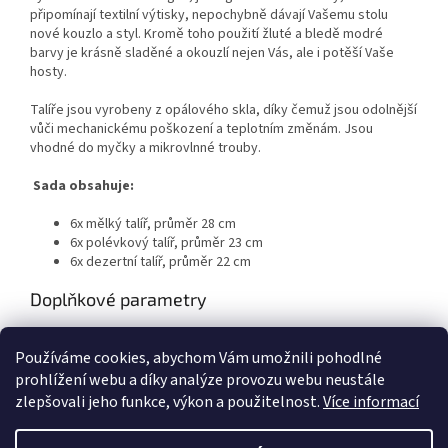
připomínají textilní výtisky, nepochybně dávají Vašemu stolu
nové kouzlo a styl. Kromě toho použití žluté a bledě modré
barvy je krásně sladěné a okouzlí nejen Vás, ale i potěší Vaše
hosty.
Talíře jsou vyrobeny z opálového skla, díky čemuž jsou odolnější
vůči mechanickému poškození a teplotním změnám. Jsou
vhodné do myčky a mikrovlnné trouby.
Sada obsahuje:
6x mělký talíř, průměr 28 cm
6x polévkový talíř, průměr 23 cm
6x dezertní talíř, průměr 22 cm
Doplňkové parametry
Kategorie
:
TOP produkty
Používáme cookies, abychom Vám umožnili pohodlné
EAN
:
883314519389
prohlížení webu a díky analýze provozu webu neustále
zlepšovali jeho funkce, výkon a použitelnost.
Více informací
Z
á