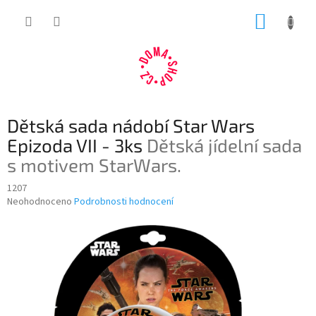
Přejít
NÁKUP
na
obsah
KOŠÍK
Dětská sada nádobí Star Wars
Epizoda VII - 3ks
Dětská jídelní sada
s motivem StarWars.
1207
Průměrné
Neohodnoceno
Podrobnosti hodnocení
hodnocení
produktu
je
0,0
z
5
hvězdiček.