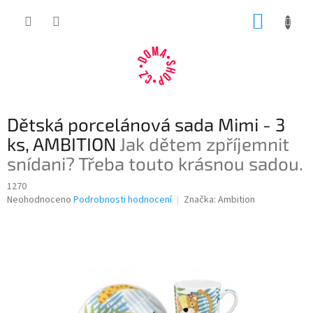
Přejít
NÁKUP
na
obsah
KOŠÍK
Dětská porcelánová sada Mimi - 3
ks, AMBITION
Jak dětem zpříjemnit
snídani? Třeba touto krásnou sadou.
1270
Průměrné
Neohodnoceno
Podrobnosti hodnocení
Značka:
Ambition
hodnocení
produktu
je
0,0
z
5
hvězdiček.