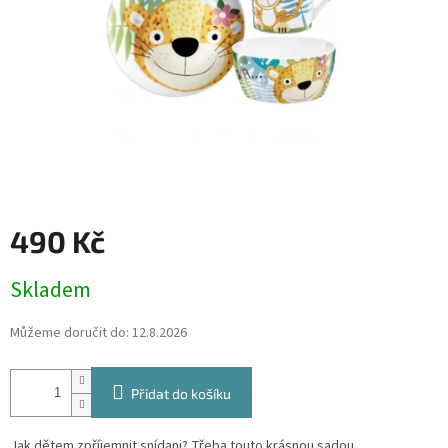
490 Kč
Měrná
Skladem
cena:
Můžeme doručit do:
12.8.2026
Přidat do košíku
Jak dětem zpříjemnit snídani? Třeba touto krásnou sadou.